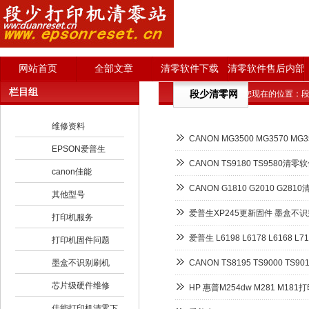
网站首页
全部文章
清零软件下载
清零软件售后内部
栏目组
段少清零网
您现在的位置：
段
维修资料
CANON MG3500 MG3570 
EPSON爱普生
CANON TS9180 TS9580
canon佳能
CANON G1810 G2010 G2
其他型号
爱普生XP245更新固件 墨盒不
打印机服务
爱普生 L6198 L6178 L6168
打印机固件问题
墨盒不识别刷机
CANON TS8195 TS9000 T
芯片级硬件维修
HP 惠普M254dw M281 M1
佳能打印机清零下