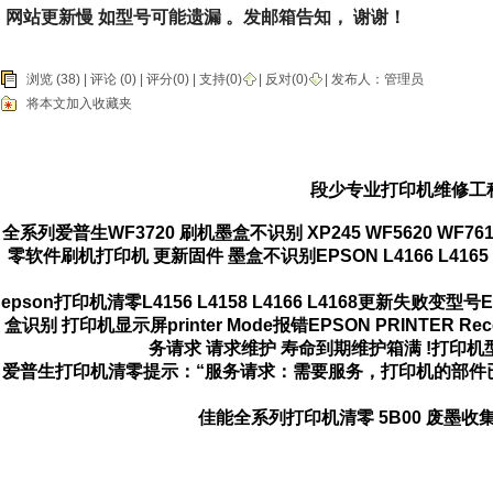
网站更新慢 如型号可能遗漏 。发邮箱告知， 谢谢！
浏览 (38) |
评论
(0) | 评分(0) |
支持(
0
)
|
反对(
0
)
| 发布人：
管理员
将本文加入收藏夹
段少专业打印机维修工
全系列爱普生WF3720 刷机墨盒不识别 XP245 WF5620 WF7610 WF
零软件刷机打印机 更新固件 墨盒不识别
EPSON L4166 L4165
epson打印机清零L4156 L4158 L4166 L4168更新失败变型号
盒识别 打印机显示屏printer Mode报错EPSON PRINTE
务请求 请求维护 寿命到期维护箱满 !打印
爱普生打印机清零提示：“服务请求：需要服务，
打印机的部件
佳能全系列打印机清零 5B00 废墨收集器满 5