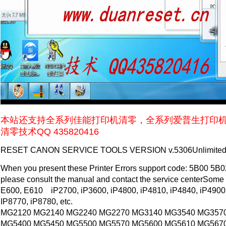
本站还支持全系列佳能打印机清零，全系列爱普生打印
清零技术QQ 435820416
RESET CANON SERVICE TOOLS VERSION v.5306Unlimite
When you present these Printer Errors support code: 5B00 5B02 
please consult the manual and contact the service centerSome o
E600, E610 iP2700, iP3600, iP4800, iP4810, iP4840, iP4900, 
IP8770, iP8780, etc.
MG2120 MG2140 MG2240 MG2270 MG3140 MG3540 MG357
MG5400 MG5450 MG5500 MG5570 MG5600 MG5610 MG567