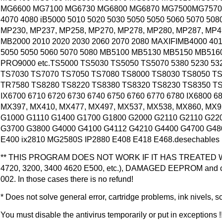
MG6600 MG7100 MG6730 MG6800 MG6870 MG7500MG7570 MG
4070 4080 iB5000 5010 5020 5030 5050 5050 5060 5070 50
MP230, MP237, MP258, MP270, MP278, MP280, MP287, MP49
MB2000 2010 2020 2030 2060 2070 2080 MAXIFIMB4000 401
5050 5050 5060 5070 5080 MB5100 MB5130 MB5150 MB5160
PRO9000 etc.TS5000 TS5030 TS5050 TS5070 5380 5230 5
TS7030 TS7070 TS7050 TS7080 TS8000 TS8030 TS8050 T
TR7580 TS8280 TS8220 TS8380 TS8320 TS8230 TS8350 T
IX6700 6710 6720 6730 6740 6750 6760 6770 6780 IX6800 68
MX397, MX410, MX477, MX497, MX537, MX538, MX860, MX
G1000 G1110 G1400 G1700 G1800 G2000 G2110 G2110 G22
G3700 G3800 G4000 G4100 G4112 G4210 G4400 G4700 G4
E400 ix2810 MG2580S IP2880 E408 E418 E468.desechables
** THIS PROGRAM DOES NOT WORK IF IT HAS TREATED W
4720, 3200, 3400 4620 E500, etc.), DAMAGED EEPROM and can n
002. In those cases there is no refund!
* Does not solve general error, cartridge problems, ink nivels, sc
You must disable the antivirus temporarily or put in exceptio