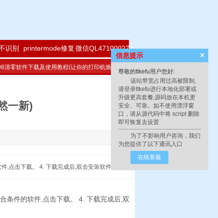
不识别
printermode修复
微信QL471000270
×
信息提示
708清零软件下载及使用教程(让你的打印机焕然一新)
尊敬的ttkefu用户您好:
该站带宽占用过高被限制,
请登录ttkefu进行本地化部署或
升级更高套餐,源码放在本机更
然一新)
安全、可靠。如不使用漂浮窗
口，请从源代码中将 script 删除
即可恢复
去设置
为了不影响用户咨询，我们
为您提供了以下通讯入口
在线客服
软件,点击下载。 4. 下载完成后,双击安装软件
符合条件的软件,点击下载。 4. 下载完成后,双