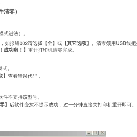
程
件清零）
模式进法）。
，如报错002请选择
【全】
或
【其它选项】
。清零须用USB线
！成功啦！】
重开打印机清零完成。
修模式。
取】
查看错误代码，
或软件不支持该型号。
零】
后软件变灰不提示成功，过一分钟直接关打印机重开即可。