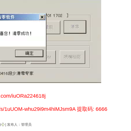
com/iuORa224618j
m/s/1uUOM-whu29i9m4hiMJsm9A 提取码: 6666
)
| 发布人：
管理员