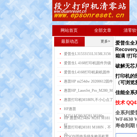
网站首页
全部文章
清零软
最新动态
更多>
爱普生全系
Recov
爱普生L31533151L3158L3156
箱满 !
爱普生L 4168打印机固件升级
破解
无芯
爱普生L4168打印机刷机固件
打印机的
惠普HP m254dw 20200612固件
（可浏览
惠普HP_LaserJet_Pro_M280_M
佳能全系列打
惠普打印机M180N,不小心点了
技术 QQ43
HP惠普
全系列爱普生W
M254.M280.M281,M180n
HP 惠普M254dw M281 M181
WF4630
打
寿命到期
惠普打印机M181 M180N，不
小
EPSON固件升级失败开机黑