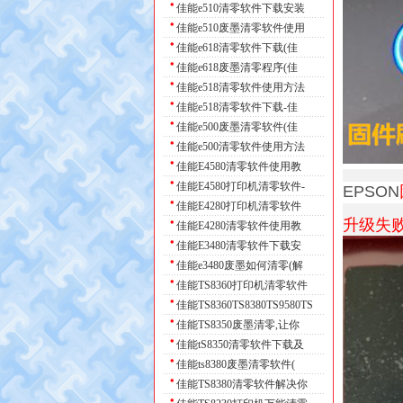
佳能e510清零软件下载安装
爱普生EPSON L380 L38 3L385
佳能e510废墨清零软件使用
爱普生XP245 XP247 XP100 X
佳能e618清零软件下载(佳
爱普生SureColorP408SCP400P
佳能e618废墨清零程序(佳
佳能e518清零软件使用方法
爱普生L1118 L1119 L3108L31
佳能e518清零软件下载-佳
爱普生 Epson WF2650 2660 2
佳能e500废墨清零软件(佳
爱普生Epson L405 L805 L180
佳能e500清零软件使用方法
佳能E4580清零软件使用教
爱普生 L4158 L4168 L3118L3
佳能E4580打印机清零软件-
EPSON
爱普生L3118 L3119 L3108 L3
佳能E4280打印机清零软件
升级失
爱普生EP-803A EP-901A EP-9
佳能E4280清零软件使用教
佳能E3480清零软件下载安
爱普生Artisan700Artisan725
佳能e3480废墨如何清零(解
佳能TS8360打印机清零软件
佳能TS8360TS8380TS9580TS
佳能TS8350废墨清零,让你
佳能tS8350清零软件下载及
佳能ts8380废墨清零软件(
佳能TS8380清零软件解决你