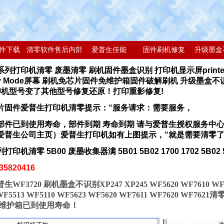
件下载
清零软件售后内部版
爱普生佳能
固件刷机修复
升级墨盒
列打印机清零 废墨清零 刷机固件墨盒识别 打印机显示屏printer M
ery Mode屏幕 刷机免芯片固件免维护箱固件破解刷机 升级墨盒
打印机型号变了其他型号修复还原！打印重影修复!
片固件
爱普生打印机清零提示：“服务请求：需要服务，
部件已到使用寿命，部件到期 寿命到期 请与爱普生授权服务中
爱普生公司主页）爱普生打印机如有上图提示，“就是需要清零
印机清零 5B00 废墨收集器满 5B01 5B02 1700 1702 5B0
5820416
F3720 刷机墨盒不识别XP247 XP245 WF5620 WF7610 WF362
 WF5513 WF5110 WF5623 WF5620 WF7611 WF7620 
 维护箱已到使用寿命！