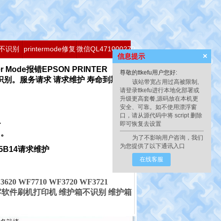
不识别
printermode修复
微信QL471000270
×
信息提示
ode报错EPSON PRINTER
尊敬的ttkefu用户您好:
不识别。服务请求 请求维护 寿命到期维护
该站带宽占用过高被限制,
请登录ttkefu进行本地化部署或
升级更高套餐,源码放在本机更
安全、可靠。如不使用漂浮窗
口，请从源代码中将 script 删除
心
即可恢复
去设置
了。
为了不影响用户咨询，我们
为您提供了以下通讯入口
2 5B14请求维护
在线客服
0 WF7710 WF3720 WF3721
WF7621清零软件刷机打印机 维护箱不识别 维护箱