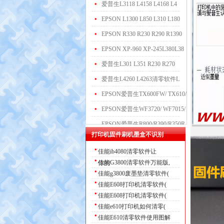
爱普生L3118 L4158 L4168 L4
EPSON L1300 L850 L310 L180
EPSON R330 R230 R290 R1390
EPSON XP-960 XP-245L380L38
爱普生L301 L351 R230 R270
爱普生L4260 L4263清零软件L
EPSON爱普生TX600FW/ TX610/
EPSON爱普生WF3720/ WF7015/
EPSON爱普生R800/R390/R350R
打印机固件刷机墨盒不识别
EPSON爱普生XP2100/ XP2101
更多
佳能ib4080清零软件让
EPSON爱普生Photo1390/Photo
佳能G3800清零软件万能版,
你的
EPSON爱普生
佳能g3800废墨垫清零软件(
RX690/RX590/RX5
EPSON爱普生
佳能E608打印机清零软件(
佳能E608打印机清零软件(
TX800FW/TX810FW
EPSON爱普生L3158/L4168/L31
佳能e610打印机如何清零(
爱普生L3163 L3161 L3109 L3
佳能E610清零软件使用图解