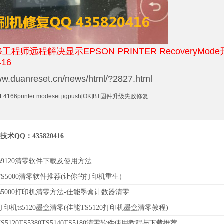
工程师远程解决显示EPSON PRINTER RecoveryMo
416
www.duanreset.cn/news/html/?2827.html
4166printer modeset jigpush[OK]BT固件升级失败修复
技术QQ：435820416
s9120清零软件下载及使用方法
S5000清零软件推荐(让你的打印机重生)
ts5000打印机清零方法-佳能墨盒计数器清零
印机ts5120墨盒清零(佳能TS5120打印机墨盒清零教程)
S5120TS5380TS5140TS5180清零软件使用教程与下载推荐