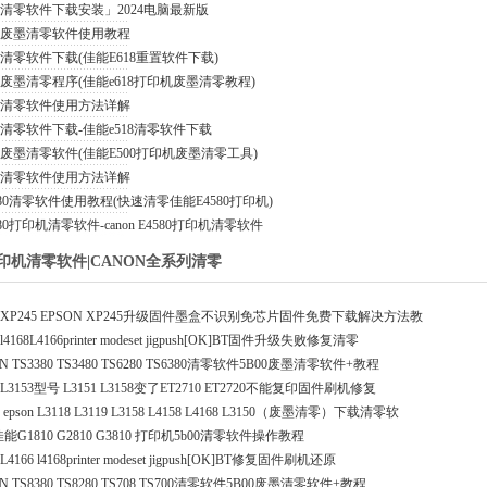
10清零软件下载安装」2024电脑最新版
10废墨清零软件使用教程
18清零软件下载(佳能E618重置软件下载)
18废墨清零程序(佳能e618打印机废墨清零教程)
18清零软件使用方法详解
18清零软件下载-佳能e518清零软件下载
00废墨清零软件(佳能E500打印机废墨清零工具)
00清零软件使用方法详解
580清零软件使用教程(快速清零佳能E4580打印机)
80打印机清零软件-canon E4580打印机清零软件
打印机清零软件|CANON全系列清零
XP245 EPSON XP245升级固件墨盒不识别免芯片固件免费下载解决方法教
168L4166printer modeset jigpush[OK]BT固件升级失败修复清零
N TS3380 TS3480 TS6280 TS6380清零软件5B00废墨清零软件+教程
3153型号 L3151 L3158变了ET2710 ET2720不能复印固件刷机修复
pson L3118 L3119 L3158 L4158 L4168 L3150（废墨清零）下载清零软
n佳能G1810 G2810 G3810 打印机5b00清零软件操作教程
166 l4168printer modeset jigpush[OK]BT修复固件刷机还原
N TS8380 TS8280 TS708 TS700清零软件5B00废墨清零软件+教程